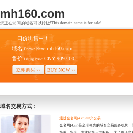
mh160.com
您正在访问的域名可以转让!This domain name is for sale!
一口价出售中！
域名
mh160.com
Domain Name:
售价
CNY 9097.00
Listing Price:
立即购买
BUY NOW
>>
>>
域名交易方式：
通过金名网(4.cn) 中介交易
金名网(4.cn)是全球领先的域名交易服务机
简单、安全、专业的第三方服务！ 为了保证交