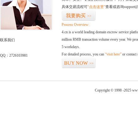
具体交易流程可
“点击这里”
查看或咨询support@
我要购买
>>
Process Overview:
4.cn is a world leading domain escrow service plat
million RMB transaction volume every year. We promi
联系我们
5 workdays.
For detailed process, you can
“visit here”
or contact
QQ：2726103981
BUY NOW
>>
Copyright © 1998 -2025 ww